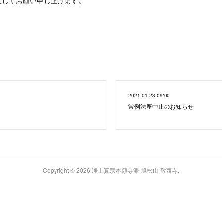
宜しくお願い申し上げます。
2021.01.23 09:00
常例法座中止のお知らせ
Copyright ©
2026
浄土真宗本願寺派 旭松山 敬西寺
.