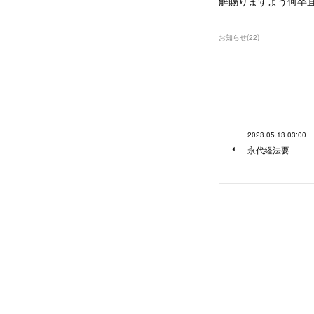
解賜りますよう何卒
お知らせ
(
22
)
2023.05.13 03:00
永代経法要