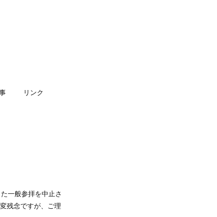
事
リンク
また一般参拝を中止さ
大変残念ですが、ご理