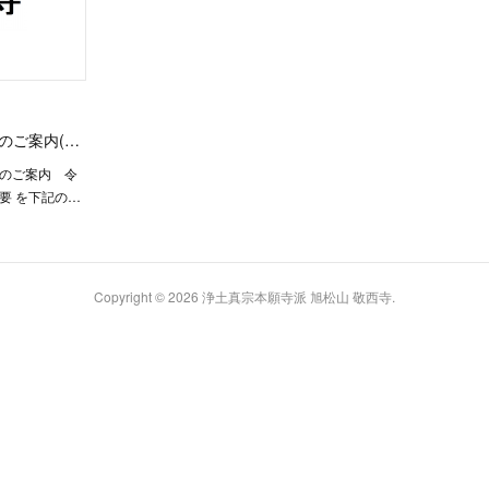
のご案内(…
要のご案内 令
要 を下記の…
Copyright ©
2026
浄土真宗本願寺派 旭松山 敬西寺
.